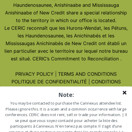
Haundenosaunee, Anishinaabe and Mississauga
Anishinaabe of New Credit share a special relationship
to the territory in which our office is located.
Le CERIC reconnaît que les Hurons-Wendat, les Pétuns,
les Haundenosaunee, les Anichinabés et les
Mississaugas Anichinabés de New Credit ont établi un
lien particulier avec le territoire sur lequel notre bureau
est situé.
CERIC’s Commitment to Reconciliation
.
PRIVACY POLICY
|
TERMS AND CONDITIONS
POLITIQUE DE CONFIDENTIALITÉ
|
CONDITIONS
D’UTILISATION
Note:
You may be contacted to purchase the Cannexus attendee list.
Cannexus27 – January 25-27, 2027
Please ignore this. It is a scam and a common occurrence with large
Cannexus27 – 25-27 janvier 2027
conferences. CERIC does not rent, sell or trade your information. | Il
se peut que vous soyez contacté pour acheter la liste des
participants à Cannexus. N’en tenez pas compte. Il s’agit d’une