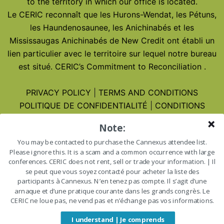
to the territory in which our office is located.
Le CERIC reconnaît que les Hurons-Wendat, les Pétuns,
les Haundenosaunee, les Anichinabés et les
Mississaugas Anichinabés de New Credit ont établi un
lien particulier avec le territoire sur lequel notre bureau
est situé.
CERIC’s Commitment to Reconciliation
.
PRIVACY POLICY
|
TERMS AND CONDITIONS
POLITIQUE DE CONFIDENTIALITÉ
|
CONDITIONS
D’UTILISATION
Note:
You may be contacted to purchase the Cannexus attendee list.
Cannexus27 – January 25-27, 2027
Please ignore this. It is a scam and a common occurrence with large
Cannexus27 – 25-27 janvier 2027
conferences. CERIC does not rent, sell or trade your information. | Il
se peut que vous soyez contacté pour acheter la liste des
participants à Cannexus. N’en tenez pas compte. Il s’agit d’une
arnaque et d’une pratique courante dans les grands congrès. Le
CERIC ne loue pas, ne vend pas et n’échange pas vos informations.
I understand | Je comprends