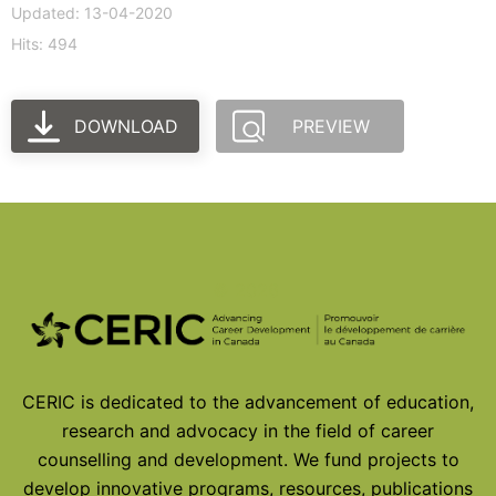
Updated: 13-04-2020
Hits: 494
DOWNLOAD
PREVIEW
© 2026
CERIC is dedicated to the advancement of education,
research and advocacy in the field of career
counselling and development. We fund projects to
develop innovative programs, resources, publications